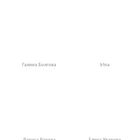
Галина Болгова
Irina
Лариса Ракова
Елена Уварова