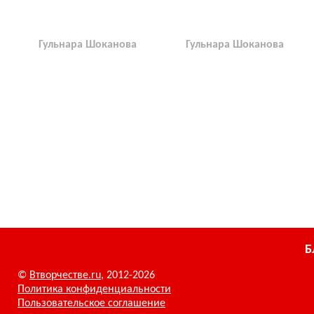
Гульнара Шоканова
Гульнара Шоканова
Б
©
Втворчестве.ru
, 2012-2026
Политика конфиденциальности
Пользовательское соглашение