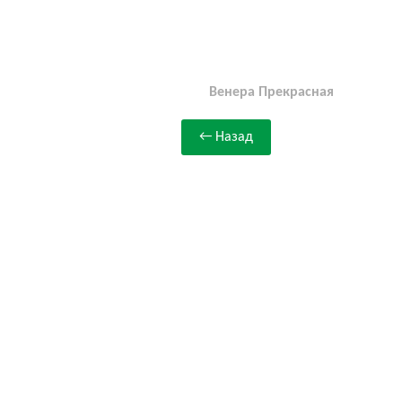
Венера Прекрасная
← Назад
©
Втворчестве.ru
, 2012-2026