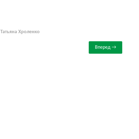
Татьяна Хроленко
Вперед →
БЛОГ
БАЗА ЗНАНИЙ
КОНКУРСЫ
МЫ В СОЦСЕТЯХ. ПРИСОЕДИНЯЙТЕСЬ