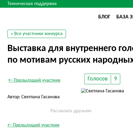
Техническая поддержка
БЛОГ
БАЗА 
« Все участники конкурса
Выставка для внутреннего го
по мотивам русских народных
Голосов
9
← Предыдущий участник
Автор: Светлана Гасанова
Рассказать друзьям:
← Предыдущий участник