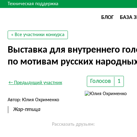
Техническая поддержка
БЛОГ
БАЗА 
« Все участники конкурса
Выставка для внутреннего го
по мотивам русских народных
Голосов
1
← Предыдущий участник
Автор: Юлия Охрименко
Жар-птица
Рассказать друзьям: