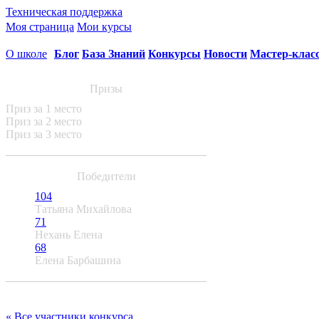
Техническая поддержка
Моя страница
Мои курсы
О школе
Блог
База Знаний
Конкурсы
Новости
Мастер-клас
Призы
Приз за 1 место
Приз за 2 место
Приз за 3 место
Победители
104
Татьяна Михайлова
71
Нехань Елена
68
Елена Барбашина
« Все участники конкурса