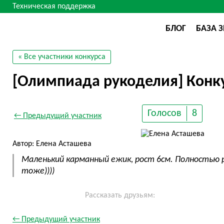
Техническая поддержка
БЛОГ
БАЗА 
« Все участники конкурса
[Олимпиада рукоделия] Конку
Голосов
8
← Предыдущий участник
Автор: Елена Асташева
Маленький карманный ежик, рост 6см. Полностью 
тоже))))
Рассказать друзьям:
← Предыдущий участник