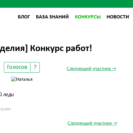
БЛОГ
БАЗА ЗНАНИЙ
КОНКУРСЫ
НОВОСТИ
делия] Конкурс работ!
Голосов
7
Следующий участник →
й леди
узьям:
Следующий участник →