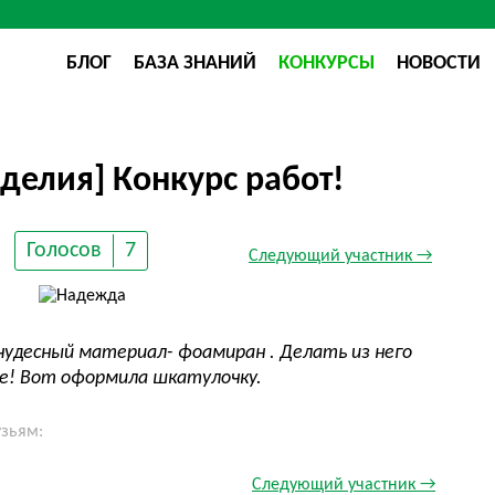
БЛОГ
БАЗА ЗНАНИЙ
КОНКУРСЫ
НОВОСТИ
делия] Конкурс работ!
Голосов
7
Следующий участник →
чудесный материал- фоамиран . Делать из него
те! Вот оформила шкатулочку.
узьям:
Следующий участник →