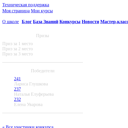
Техническая поддержка
Моя страница
Мои курсы
О школе
Блог
База Знаний
Конкурсы
Новости
Мастер-клас
Призы
Приз за 1 место
Приз за 2 место
Приз за 3 место
Победители
241
Лариса Глушкова
237
Наталья Елуферьева
232
Елена Уварова
« Все участники конкурса