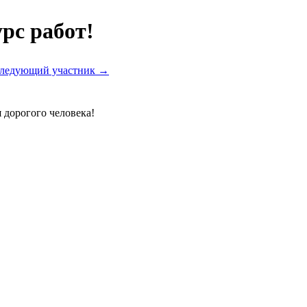
рс работ!
ледующий участник →
 дорогого человека!