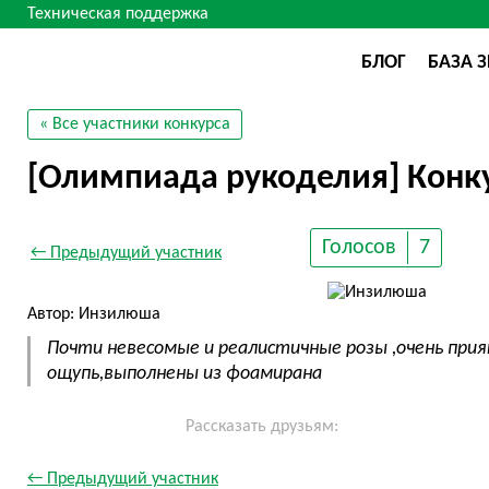
Техническая поддержка
БЛОГ
БАЗА 
« Все участники конкурса
[Олимпиада рукоделия] Конку
Голосов
7
← Предыдущий участник
Автор: Инзилюша
Почти невесомые и реалистичные розы ,очень прия
ощупь,выполнены из фоамирана
Рассказать друзьям:
← Предыдущий участник