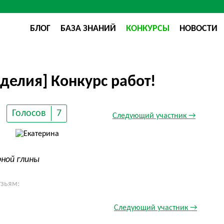
БЛОГ
БАЗА ЗНАНИЙ
КОНКУРСЫ
НОВОСТИ
делия] Конкурс работ!
Голосов
7
Следующий участник →
рной глины
узьям:
Следующий участник →