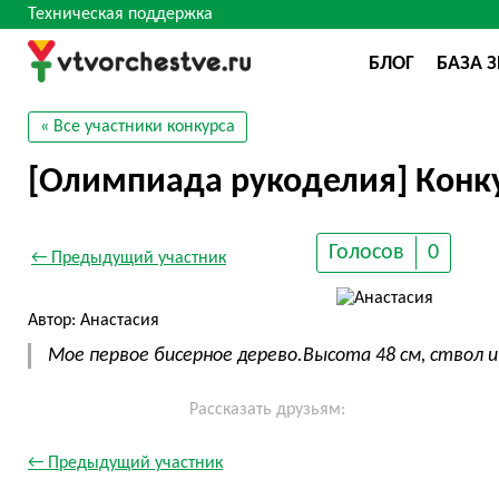
Техническая поддержка
БЛОГ
БАЗА 
« Все участники конкурса
[Олимпиада рукоделия] Конку
Голосов
0
← Предыдущий участник
Автор: Анастасия
Мое первое бисерное дерево.Высота 48 см, ствол и
Рассказать друзьям:
← Предыдущий участник