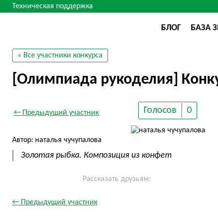
Техническая поддержка
БЛОГ
БАЗА 
« Все участники конкурса
[Олимпиада рукоделия] Конку
Голосов
0
← Предыдущий участник
Автор: наталья чучупалова
Золотая рыбка. Композиция из конфет
Рассказать друзьям:
← Предыдущий участник