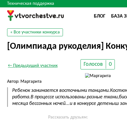
Техническая поддержка
БЛОГ
БАЗА 
« Все участники конкурса
[Олимпиада рукоделия] Конку
Голосов
0
← Предыдущий участник
Автор: Маргарита
Ребенок занимается восточными танцами.Костю
работа.В процессе использованы разные ткани,бис
месяца бессонных ночей...и в конкурсе детеныш за
Рассказать друзьям: