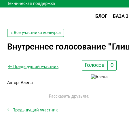
Техническая поддержка
БЛОГ
БАЗА 
« Все участники конкурса
Внутреннее голосование "Гли
Голосов
0
← Предыдущий участник
Автор: Алена
Рассказать друзьям:
← Предыдущий участник