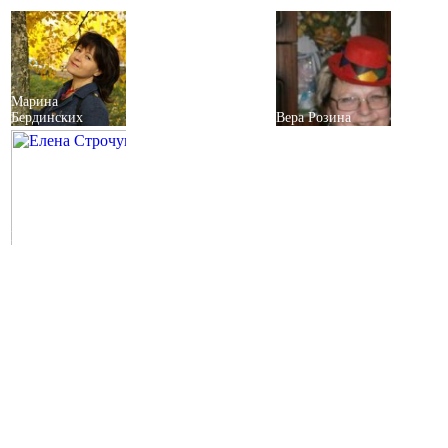
Марина
Бердинских
Вера Розина
Елена Строчук