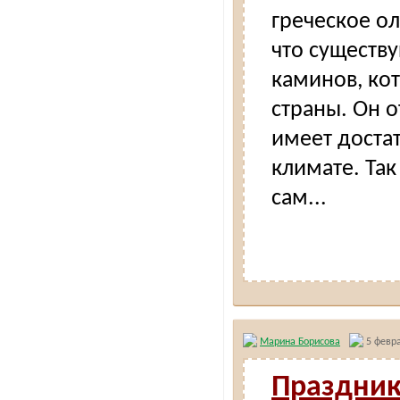
греческое ол
что существ
каминов, ко
страны. Он о
имеет достат
климате. Так
сам...
Марина Борисова
5 февра
Праздник 