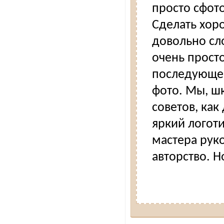
просто сфот
Сделать хор
довольно сл
очень прост
последующей
фото. Мы, ш
советов, как
яркий логот
мастера руко
авторство. Н