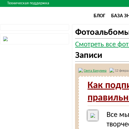
Техническая поддержка
БЛОГ
БАЗА З
Фотоальбом
Смотреть все фот
Записи
Света Бакулина
12 феврал
Как подп
правильн
Все мы
творче