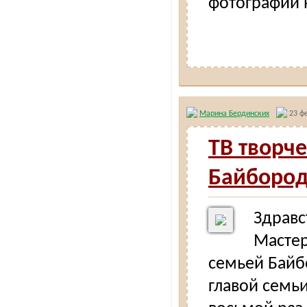
фотографии н
Марина Бердинских
23 фе
ТВ творч
Байборо
Здравс
Мастер
семьей Байб
главой семь