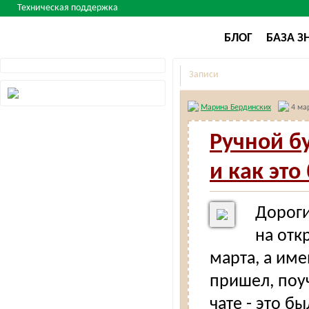
Техническая поддержка
БЛОГ
БАЗА З
Записи
Марина Бердинских
4 мар
Ручной б
и как это
Дороги
на отк
марта, а им
пришел, поу
чате - это б