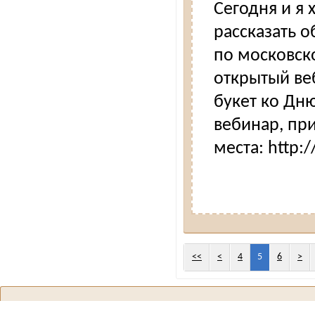
Сегодня и я 
рассказать 
по московск
открытый ве
букет ко Дню
вебинар, пр
места: http:/
<<
<
4
5
6
>