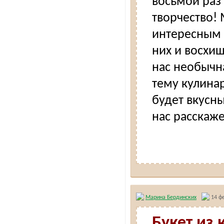
восьмой раз
творчество!
интересным л
них и восхищ
нас необычн
тему кулинар
будет вкусн
нас расскаже
Марина Бердинских
14 фе
Букет из 