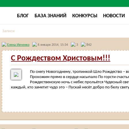
БЛОГ
БАЗА ЗНАНИЙ
КОНКУРСЫ
НОВОСТИ
Записи
Елена Ивченко
6 января 2014, 15:34
3
842
С Рождеством Христовым!!!
По снегу Новогоднему, тропинкой Шло Рождество –
Прохожим прямо в сердце насыпало По горсти счастья 
Рождественскую ночь с небес прольётся Чудесный све
каждый, кто заметит чудо это – Пускай несёт добро по белу свет