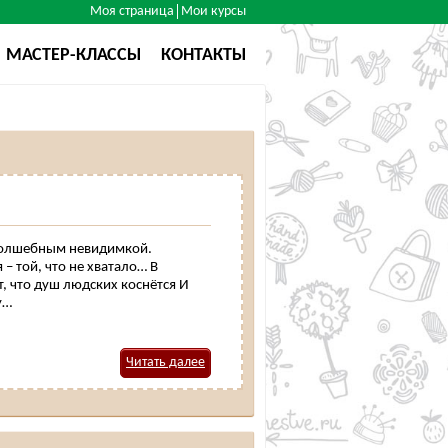
Моя страница
Мои курсы
МАСТЕР-КЛАССЫ
КОНТАКТЫ
 волшебным невидимкой.
– той, что не хватало… В
т, что душ людских коснётся И
у…
Читать далее