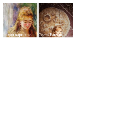
лидия карпенко
Света Бакулина