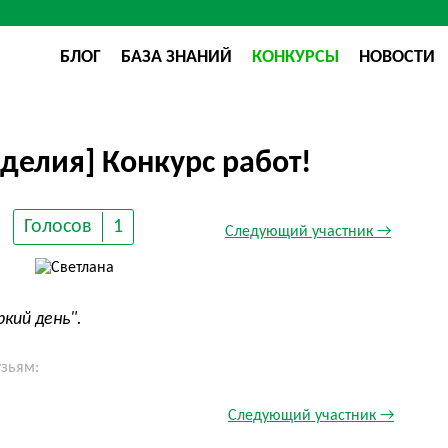
БЛОГ
БАЗА ЗНАНИЙ
КОНКУРСЫ
НОВОСТИ
делия] Конкурс работ!
Голосов
1
Следующий участник →
ркий день".
узьям:
Следующий участник →