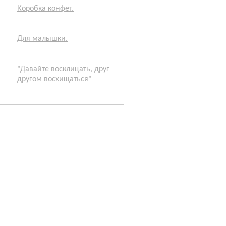
Коробка конфет.
Для малышки.
"Давайте восклицать, друг
другом восхищаться"