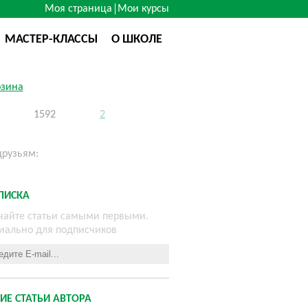
Моя страница
Мои курсы
МАСТЕР-КЛАССЫ
О ШКОЛЕ
озина
1592
2
друзьям:
ПИСКА
чайте статьи самыми первыми.
иально для подписчиков
ИЕ СТАТЬИ АВТОРА